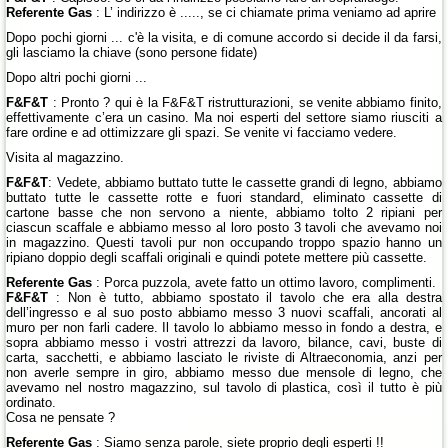
Referente Gas
: L’ indirizzo è ....., se ci chiamate prima veniamo ad aprire
Dopo pochi giorni ... c'è la visita, e di comune accordo si decide il da farsi,
gli lasciamo la chiave (sono persone fidate)
Dopo altri pochi giorni ...
F&F&T
: Pronto ? qui è la F&F&T ristrutturazioni, se venite abbiamo finito,
effettivamente c’era un casino. Ma noi esperti del settore siamo riusciti a
fare ordine e ad ottimizzare gli spazi. Se venite vi facciamo vedere.
Visita al magazzino.
F&F&T
: Vedete, abbiamo buttato tutte le cassette grandi di legno, abbiamo
buttato tutte le cassette rotte e fuori standard, eliminato cassette di
cartone basse che non servono a niente, abbiamo tolto 2 ripiani per
ciascun scaffale e abbiamo messo al loro posto 3 tavoli che avevamo noi
in magazzino. Questi tavoli pur non occupando troppo spazio hanno un
ripiano doppio degli scaffali originali e quindi potete mettere più cassette.
Referente Gas
: Porca puzzola, avete fatto un ottimo lavoro, complimenti.
F&F&T
: Non è tutto, abbiamo spostato il tavolo che era alla destra
dell’ingresso e al suo posto abbiamo messo 3 nuovi scaffali, ancorati al
muro per non farli cadere. Il tavolo lo abbiamo messo in fondo a destra, e
sopra abbiamo messo i vostri attrezzi da lavoro, bilance, cavi, buste di
carta, sacchetti, e abbiamo lasciato le riviste di Altraeconomia, anzi per
non averle sempre in giro, abbiamo messo due mensole di legno, che
avevamo nel nostro magazzino, sul tavolo di plastica, così il tutto è più
ordinato.
Cosa ne pensate ?
Referente Gas
: Siamo senza parole, siete proprio degli esperti !!