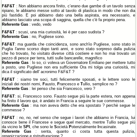
F&F&T
: Non abbiamo ancora finito, c’erano due gambe di un tavolo senza
ripiano, le abbiamo messe sotto al tavolo di plastica in modo che non dia
più fastidio. E poi abbiamo dato una bella aspirata, era necessario, e
abbiamo lasciato una scopa di saggina, quella che c'è fa proprio pena.
Referente Gas
: vedo, vedo
F&F&T
: scusi, una mia curiosità, lei è per caso sudista ?
Referente Gas
: no, Pugliese sono.
F&F&T
: ma guarda che coincidenza, sono anch'io Pugliese, sono stato in
Puglia l'anno scorso dopo tanti anni, e sono stato sorpreso dalla pulizia
che ho trovato, ho visitato diverse città costiere e non ho mai trovato un
pezzo di pesce per terra, tutti sulle bancarelle, magnifico
Referente Gas
: lo so, ci voleva un Governatore Emiliano per mettere tutto
a posto, uno Pugliese non era sufficiente Ora mi tolga una curiosità, mi
dica il significato dell' acronimo F&F&T ?
F&F&T
: siamo tre soci, tutti felicemente sposati, e le lettere sono le
iniziali dei nostri nomi,
F
austo,
F
rancesco e
T
ullio, semplice no ?
Referente Gas
: lei penso che sia Francesco, vero ?
F&F&T
: si, Francesco sono. Fausto segue più la parte estera, non appena
ha finito il lavoro qui, è andato in Francia a seguire le sue commesse.
Referente Gas
: ma non aveva detto che era spostato ? perchè segue le
commesse ?
F&F&T
: no, no, nel senso che segue i lavori che abbiamo in Francia, lui
conosce bene il Francese e segue quel mercato, mentre Tullio segue più
da vicino le
SPI
, che sono le
S
ocietà
P
otenzialmente
I
ncasinate.
Referente Gas
: senta, quanto ci costa tutta questa pulizia,
organizzazione e ristrutturazione ?