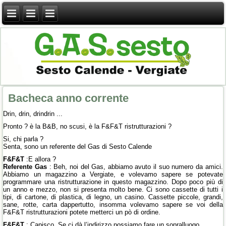
Bacheca anno corrente
Drin, drin, drindrin ...
Pronto ? è la B&B, no scusi, è la F&F&T ristrutturazioni ?
Si, chi parla ?
Senta, sono un referente del Gas di Sesto Calende
F&F&T
:E allora ?
Referente Gas
: Beh, noi del Gas, abbiamo avuto il suo numero da amici.
Abbiamo un magazzino a Vergiate, e volevamo sapere se potevate
programmare una ristrutturazione in questo magazzino. Dopo poco più di
un anno e mezzo, non si presenta molto bene. Ci sono cassette di tutti i
tipi, di cartone, di plastica, di legno, un casino. Cassette piccole, grandi,
sane, rotte, carta dappertutto, insomma volevamo sapere se voi della
F&F&T ristrutturazioni potete metterci un pò di ordine.
F&F&T
: Capisco. Se ci dà l’indirizzo possiamo fare un sopralluogo.