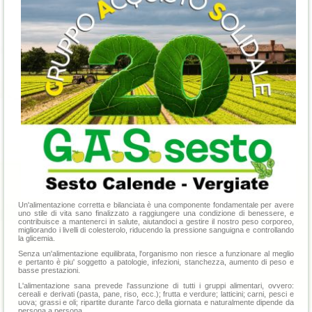
Un'alimentazione corretta e bilanciata è una componente fondamentale per avere
uno stile di vita sano finalizzato a raggiungere una condizione di benessere, e
contribuisce a mantenerci in salute, aiutandoci a gestire il nostro peso corporeo,
migliorando i livelli di colesterolo, riducendo la pressione sanguigna e controllando
la glicemia.
Senza un'alimentazione equilibrata, l'organismo non riesce a funzionare al meglio
e pertanto è piu' soggetto a patologie, infezioni, stanchezza, aumento di peso e
basse prestazioni.
L'alimentazione sana prevede l'assunzione di tutti i gruppi alimentari, ovvero:
cereali e derivati (pasta, pane, riso, ecc.); frutta e verdure; latticini; carni, pesci e
uova; grassi e oli; ripartite durante l'arco della giornata e naturalmente dipende da
persona a persona.