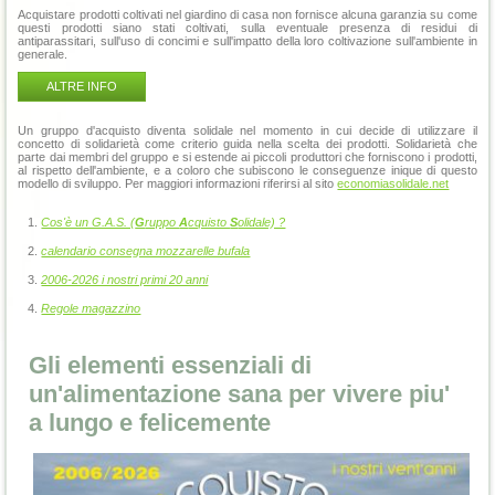
Acquistare prodotti coltivati nel giardino di casa non fornisce alcuna garanzia su come
questi prodotti siano stati coltivati, sulla eventuale presenza di residui di
antiparassitari, sull'uso di concimi e sull'impatto della loro coltivazione sull'ambiente in
generale.
ALTRE INFO
Un gruppo d'acquisto diventa solidale nel momento in cui decide di utilizzare il
concetto di solidarietà come criterio guida nella scelta dei prodotti. Solidarietà che
parte dai membri del gruppo e si estende ai piccoli produttori che forniscono i prodotti,
al rispetto dell'ambiente, e a coloro che subiscono le conseguenze inique di questo
modello di sviluppo. Per maggiori informazioni riferirsi al sito
economiasolidale.net
Cos'è un G.A.S. (
G
ruppo
A
cquisto
S
olidale) ?
calendario consegna mozzarelle bufala
2006-2026 i nostri primi 20 anni
Regole magazzino
Gli elementi essenziali di
un'alimentazione sana per vivere piu'
a lungo e felicemente